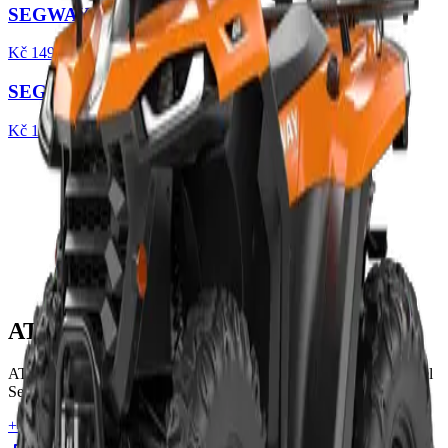
SEGWAY AT5 L EPS (T3b)
Kč 149.990,-(vč. DPH)
SEGWAY AT5 S (T3b)
Kč 139.990,-(vč. DPH)
ATV ŠPIČKA
ATV ŠPIČKA - Váš specialista na prodej a servis terénních vozidel
Segway, Linhai a TGB.
+420 774 446 116
spicka@atvspicka.cz