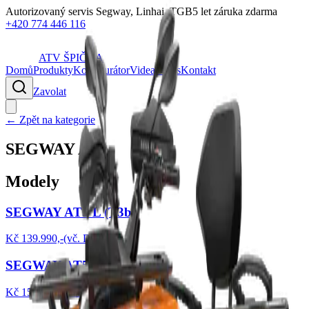
Autorizovaný servis Segway, Linhai, TGB
5 let záruka zdarma
+420 774 446 116
ATV
ŠPIČKA
Domů
Produkty
Konfigurátor
Videa
O nás
Kontakt
Zavolat
← Zpět na kategorie
SEGWAY AT5
Modely
SEGWAY AT5 L (T3b)
Kč 139.990,-(vč. DPH)
SEGWAY AT5 L EPS (E5+)
Kč 159.990,-(vč. DPH)