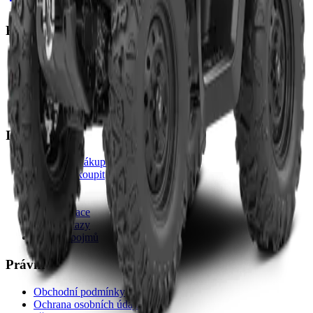
Rychlé odkazy
Produkty
Konfigurátor
Videa
O nás
Kontakt
Informace
Průvodce nákupem
Jak u nás koupit
Servis
Záruka
Homologace
Časté dotazy
Slovník pojmů
Právní
Obchodní podmínky
Ochrana osobních údajů