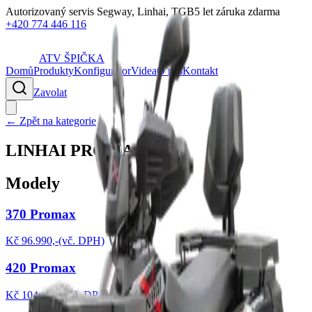
Autorizovaný servis Segway, Linhai, TGB
5 let záruka zdarma
+420 774 446 116
ATV
ŠPIČKA
Domů
Produkty
Konfigurátor
Videa
O nás
Kontakt
Zavolat
← Zpět na kategorie
LINHAI PROMAX
Modely
370 Promax
Kč 96.990,-(vč. DPH)
420 Promax
Kč 104.990,-(vč. DPH)