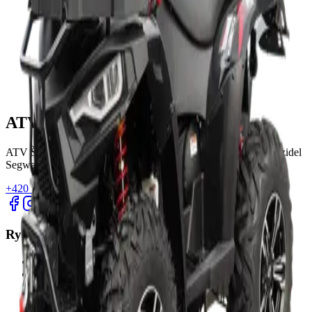
ATV ŠPIČKA
ATV ŠPIČKA - Váš specialista na prodej a servis terénních vozidel
Segway, Linhai a TGB.
+420 774 446 116
spicka@atvspicka.cz
Rychlé odkazy
Produkty
Konfigurátor
Videa
O nás
Kontakt