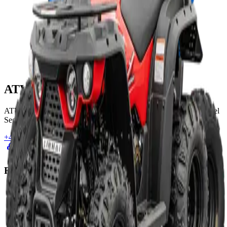
ATV ŠPIČKA
ATV ŠPIČKA - Váš specialista na prodej a servis terénních vozidel
Segway, Linhai a TGB.
+420 774 446 116
spicka@atvspicka.cz
Rychlé odkazy
Produkty
Konfigurátor
Videa
O nás
Kontakt