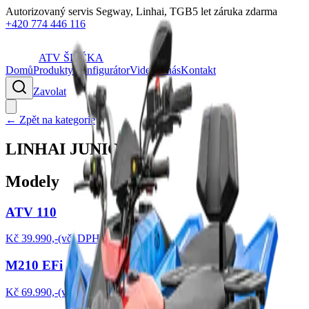
Autorizovaný servis Segway, Linhai, TGB
5 let záruka zdarma
+420 774 446 116
ATV
ŠPIČKA
Domů
Produkty
Konfigurátor
Videa
O nás
Kontakt
Zavolat
← Zpět na kategorie
LINHAI JUNIOR
Modely
ATV 110
Kč 39.990,-(vč. DPH)
M210 EFi
Kč 69.990,-(vč. DPH)